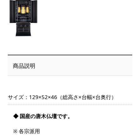
商品説明
サイズ：129×52×46（総高さ×台幅×台奥行）
◆ 国産の唐木仏壇です。
※ 各宗派用