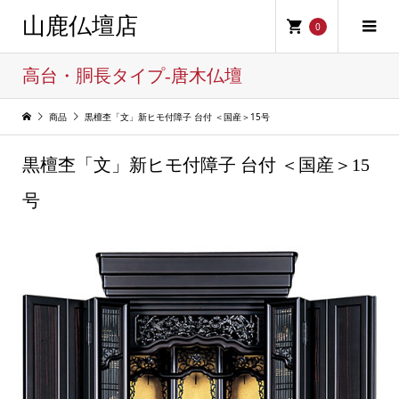
山鹿仏壇店
0
高台・胴長タイプ-唐木仏壇
商品
黒檀杢「文」新ヒモ付障子 台付 ＜国産＞15号
黒檀杢「文」新ヒモ付障子 台付 ＜国産＞15
号