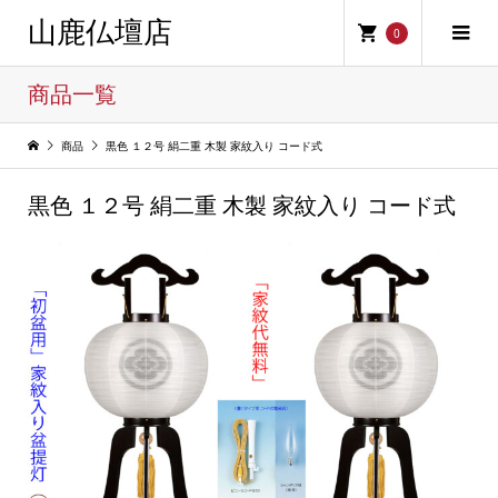
山鹿仏壇店
0
商品一覧
商品
黒色 １２号 絹二重 木製 家紋入り コード式
黒色 １２号 絹二重 木製 家紋入り コード式